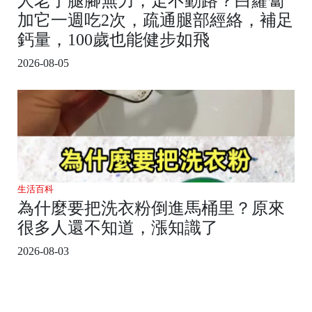
人老了腿腳無力，走不動路？白蘿蔔
加它一週吃2次，疏通腿部經絡，補足
鈣量，100歲也能健步如飛
2026-08-05
生活百科
為什麼要把洗衣粉倒進馬桶里？原來
很多人還不知道，漲知識了
2026-08-03