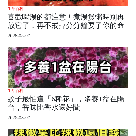
生活百科
喜歡喝湯的都注意！煮湯煲粥時別再
放它了，再不戒掉分分鐘要了你的命
2026-08-07
生活百科
蚊子最怕這「6種花」，多養1盆在陽
台，香味比香水還好聞
2026-08-07