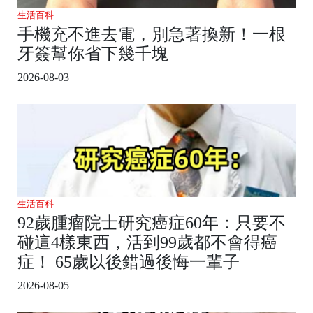
生活百科
手機充不進去電，別急著換新！一根
牙簽幫你省下幾千塊
2026-08-03
生活百科
92歲腫瘤院士研究癌症60年：只要不
碰這4樣東西，活到99歲都不會得癌
症！ 65歲以後錯過後悔一輩子
2026-08-05