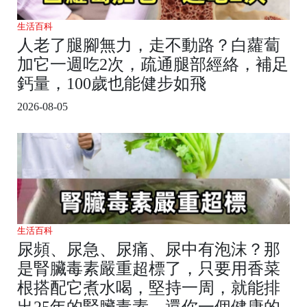
生活百科
人老了腿腳無力，走不動路？白蘿蔔
加它一週吃2次，疏通腿部經絡，補足
鈣量，100歲也能健步如飛
2026-08-05
生活百科
尿頻、尿急、尿痛、尿中有泡沫？那
是腎臟毒素嚴重超標了，只要用香菜
根搭配它煮水喝，堅持一周，就能排
出25年的腎臟毒素，還你一個健康的