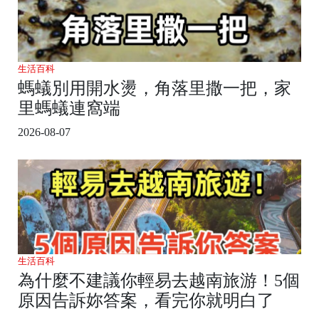
生活百科
螞蟻別用開水燙，角落里撒一把，家
里螞蟻連窩端
2026-08-07
生活百科
為什麼不建議你輕易去越南旅游！5個
原因告訴妳答案，看完你就明白了