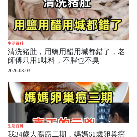
生活百科
清洗豬肚，用鹽用醋用堿都錯了，老
師傅只用1味料，不腥也不臭
2026-08-03
生活百科
我34歲大腸癌二期，媽媽61歲卵巢癌