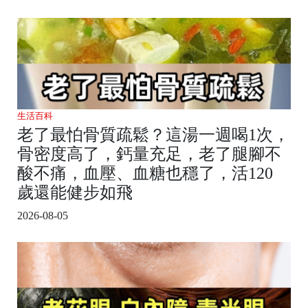
生活百科
老了最怕骨質疏鬆？這湯一週喝1次，
骨密度高了，鈣量充足，老了腿腳不
酸不痛，血壓、血糖也穩了，活120
歲還能健步如飛
2026-08-05