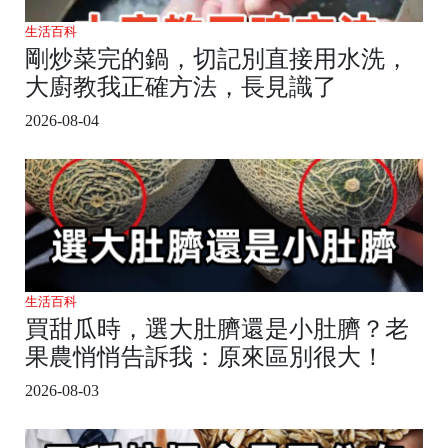
生活百科
剛炒菜完的鍋，切記別直接用水洗，
大廚教我正確方法，長見識了
2026-08-04
生活百科
買甜瓜時，選大肚臍還是小肚臍？老
果農悄悄告訴我：原來區別很大！
2026-08-03