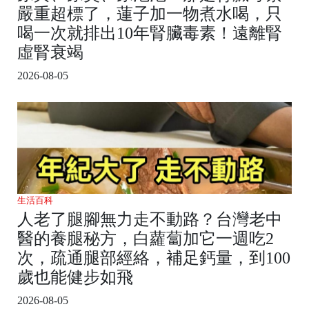
嚴重超標了，蓮子加一物煮水喝，只
喝一次就排出10年腎臟毒素！遠離腎
虛腎衰竭
2026-08-05
生活百科
人老了腿腳無力走不動路？台灣老中
醫的養腿秘方，白蘿蔔加它一週吃2
次，疏通腿部經絡，補足鈣量，到100
歲也能健步如飛
2026-08-05