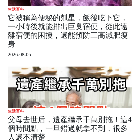
生活百科
它被稱為便秘的剋星，飯後吃下它，
一小時後就能排出巨臭宿便，從此遠
離宿便的困擾，還能預防三高減肥瘦
身
2026-08-05
生活百科
父母去世后，遺產繼承千萬別拖！這4
個時間點，一旦錯過就拿不到，很多
人還不清楚