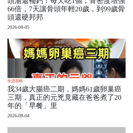
頭湯還補鈣！每天吃1個，骨密度增強
66倍，7天讓骨頭年輕20歲，到99歲骨
頭還硬邦邦
2026-08-05
生活百科
我34歲大腸癌二期，媽媽61歲卵巢癌
三期，真正的元兇竟藏在爸爸煮了20
年的「早餐」里
2026-08-04