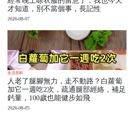
經常晚上晾衣服的留意了，我也今天
才知道，別不當個事，長記性
2026-08-07
生活百科
人老了腿腳無力，走不動路？白蘿蔔
加它一週吃2次，疏通腿部經絡，補足
鈣量，100歲也能健步如飛
2026-08-05