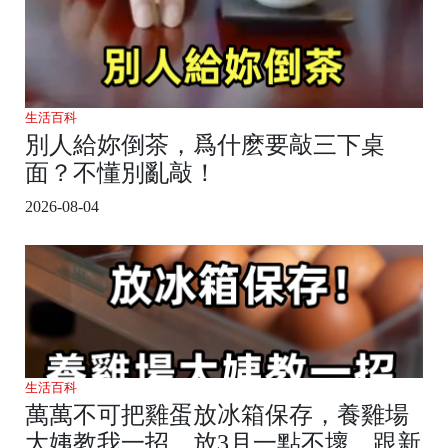
生活百科
別人給妳倒茶，爲什麽要敲三下桌
面？不懂別亂敲！
2026-08-04
生活百科
萬萬不可把雞蛋放冰箱保存，養雞場
大姨教我一招，放3月一點不壞，跟新