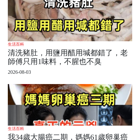
生活百科
清洗豬肚，用鹽用醋用堿都錯了，老
師傅只用1味料，不腥也不臭
2026-08-03
生活百科
我34歲大腸癌二期，媽媽61歲卵巢癌