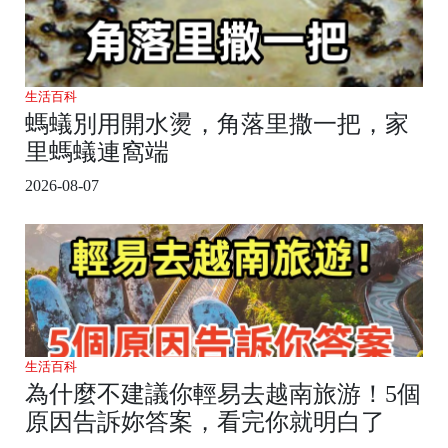
生活百科
螞蟻別用開水燙，角落里撒一把，家
里螞蟻連窩端
2026-08-07
生活百科
為什麼不建議你輕易去越南旅游！5個
原因告訴妳答案，看完你就明白了