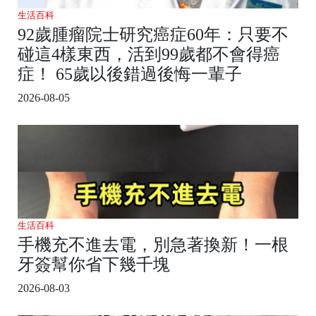
生活百科
92歲腫瘤院士研究癌症60年：只要不
碰這4樣東西，活到99歲都不會得癌
症！ 65歲以後錯過後悔一輩子
2026-08-05
生活百科
手機充不進去電，別急著換新！一根
牙簽幫你省下幾千塊
2026-08-03