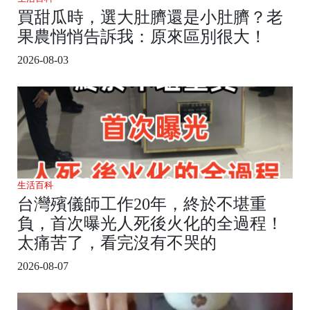
買甜瓜時，選大肚臍還是小肚臍？老
果農悄悄告訴我：原來區別很大！
2026-08-03
生活百科
台灣殯儀師工作20年，終於不堪重
負，首次曝光人死後火化的全過程！
太痛苦了，看完沒有不哭的
2026-08-07