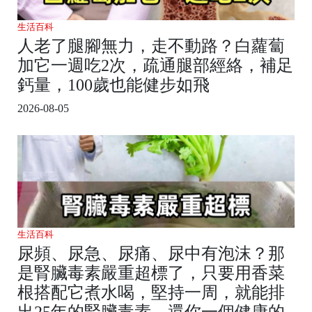
生活百科
人老了腿腳無力，走不動路？白蘿蔔
加它一週吃2次，疏通腿部經絡，補足
鈣量，100歲也能健步如飛
2026-08-05
生活百科
尿頻、尿急、尿痛、尿中有泡沫？那
是腎臟毒素嚴重超標了，只要用香菜
根搭配它煮水喝，堅持一周，就能排
出25年的腎臟毒素，還你一個健康的