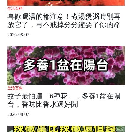
生活百科
喜歡喝湯的都注意！煮湯煲粥時別再
放它了，再不戒掉分分鐘要了你的命
2026-08-07
生活百科
蚊子最怕這「6種花」，多養1盆在陽
台，香味比香水還好聞
2026-08-07