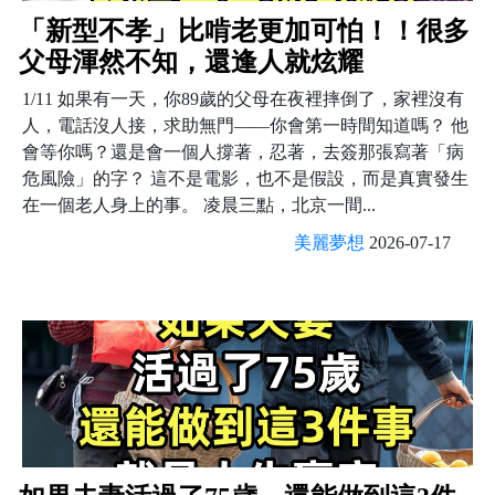
「新型不孝」比啃老更加可怕！！很多
父母渾然不知，還逢人就炫耀
1/11 如果有一天，你89歲的父母在夜裡摔倒了，家裡沒有
人，電話沒人接，求助無門——你會第一時間知道嗎？ 他
會等你嗎？還是會一個人撐著，忍著，去簽那張寫著「病
危風險」的字？ 這不是電影，也不是假設，而是真實發生
在一個老人身上的事。 凌晨三點，北京一間...
美麗夢想
2026-07-17