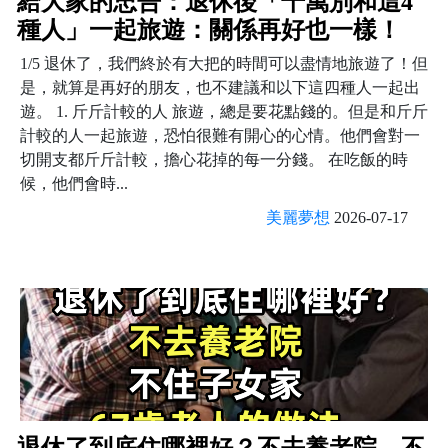
給大家的忠告：退休後「千萬別和這4
種人」一起旅遊：關係再好也一樣！
1/5 退休了，我們終於有大把的時間可以盡情地旅遊了！但
是，就算是再好的朋友，也不建議和以下這四種人一起出
遊。 1. 斤斤計較的人 旅遊，總是要花點錢的。但是和斤斤
計較的人一起旅遊，恐怕很難有開心的心情。他們會對一
切開支都斤斤計較，擔心花掉的每一分錢。 在吃飯的時
候，他們會時...
美麗夢想
2026-07-17
退休了到底住哪裡好？不去養老院，不