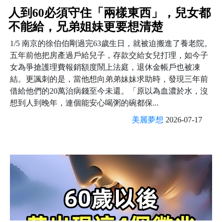
人到60必須守住「兩樣東西」，兒女都
不能給，兄弟姐妹更要想清楚
1/5 南京的徐伯伯剛過完63歲生日，就被迫搬進了養老院。
五年前他把房產過戶給兒子，存款交給女兒打理，如今子
女為爭搶護理費報銷額度鬧上法庭，退休金帳戶也被凍
結。更諷刺的是，當他想向弟弟妹妹求助時，發現三年前
借給他們的20萬治病錢至今未還。「原以為血濃於水，沒
想到人到晚年，連個能安心喝粥的碗都保...
美麗夢想
2026-07-17