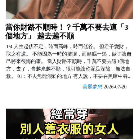
當你財路不順時！？千萬不要去這「3
個地方」 越去越不順
1/4 人生起伏不定，時而高峰，時而低谷。 但君子愛財，
取之有道。 不能因為一時的拮据，而頭腦一熱，做了讓自
己將來後悔的事。 當人財路不順時，千萬不要去這3個地
方，去了，會越來越不順，很可能讓你泥足深陷，無法自
救。 01：不去魚龍混雜的地方 有人說，不要在黑暗中尋...
美麗夢想
2026-07-20