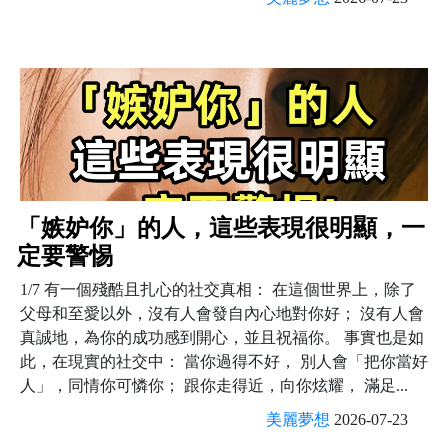
「嫉妒你」的人，這些表現很明顯，一
定要警惕
1/7 有一個殘酷且扎心的社交真相： 在這個世界上，除了
父母和至愛以外，沒有人會發自內心地對你好； 沒有人會
真誠地，為你的成功感到開心，並且祝福你。 事實也是如
此，在現實的社交中： 當你過得不好， 別人會「把你當好
人」，同情你可憐你； 跟你走得近，向你炫耀， 滿足...
美麗夢想
2026-07-23