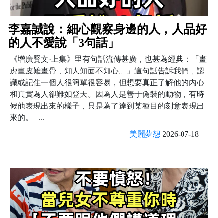
李嘉誠說：細心觀察身邊的人，人品好
的人不愛說「3句話」
《增廣賢文·上集》里有句話流傳甚廣，也甚為經典：「畫
虎畫皮難畫骨，知人知面不知心。」這句話告訴我們，認
識或記住一個人很簡單很容易，但想要真正了解他的內心
和真實為人卻難如登天。因為人是善于偽裝的動物，有時
候他表現出來的樣子，只是為了達到某種目的刻意表現出
來的。 ...
美麗夢想
2026-07-18