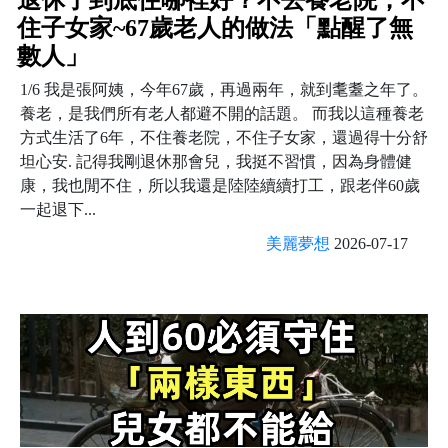
住子女家~67歲老人的做法「點醒了無
數人」
1/6 我是張阿姨，今年67歲，再過兩年，就到耄耋之年了。
養老，是我們所有老人都避不開的話題。 而我以這種養老
方式生活了6年，不住養老院，不住子女家，還過得十分舒
坦心安. 記得我剛退休那會兒，我挺不習慣，因為身體健
康，我也閒不住，所以我還是陸陸續續打工，跟老伴60歲
一起退下...
美麗夢想
2026-07-17