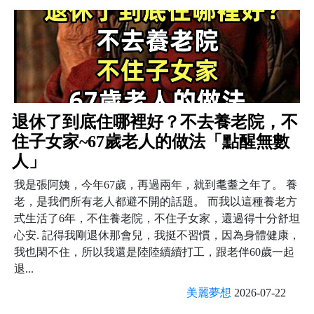
退休了到底住哪裡好？不去養老院，不
住子女家~67歲老人的做法「點醒無數
人」
我是張阿姨，今年67歲，再過兩年，就到耄耋之年了。 養
老，是我們所有老人都避不開的話題。 而我以這種養老方
式生活了6年，不住養老院，不住子女家，還過得十分舒坦
心安. 記得我剛退休那會兒，我挺不習慣，因為身體健康，
我也閑不住，所以我還是陸陸續續打工，跟老伴60歲一起
退...
美麗夢想
2026-07-22