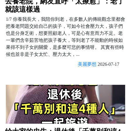
去養老院，網友直呼「太療愈」：老了
就該這樣過
1/7 你養我長大，我陪你到老，在多數人的傳統觀念里都會
把養老問題交給自己的孩子，可如今社會壓力大，孩子們
也是分身乏術，想要照顧老人，可是心有意而力不足。老
一輩們含辛茹苦地把孩子養大，等到老了不能動的時候如
果得不到子女的關愛，是多麼可悲的事情呀。 其實有些時
候也並非是子女太忙、壓力太大，...
美麗夢想
2026-07-17