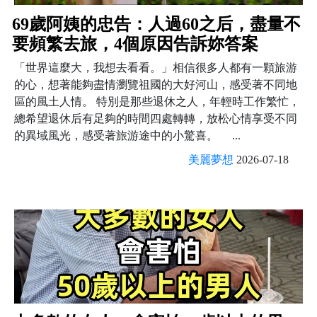
69歲阿姨的忠告：人過60之后，盡量不
要頻繁去旅，4個原因告訴妳答案
「世界這麼大，我想去看看。」相信很多人都有一顆旅游
的心，想著能夠盡情瀏覽祖國的大好河山，感受著不同地
區的風土人情。 特別是那些退休之人，年輕時工作繁忙，
總希望退休后有足夠的時間四處轉轉，放松心情享受不同
的異域風光，感受著旅游途中的小驚喜。 ...
美麗夢想
2026-07-18