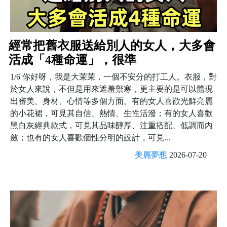
經常把舊衣服送給別人的女人，大多會
活成「4種命運」，很準
1/6 你好呀，我是大茉茉，一個不安分的打工人。衣服，對
於女人來說，不但是用來遮羞禦寒，更主要的是可以體現
出審美、身材、心情等多個方面。有的女人喜歡光鮮亮麗
的小花裙，可見其自信、熱情、生性活潑；有的女人喜歡
黑白灰經典款式，可見其品味醇厚、注重搭配、低調而內
斂；也有的女人喜歡個性分明的設計，可見...
美麗夢想
2026-07-20