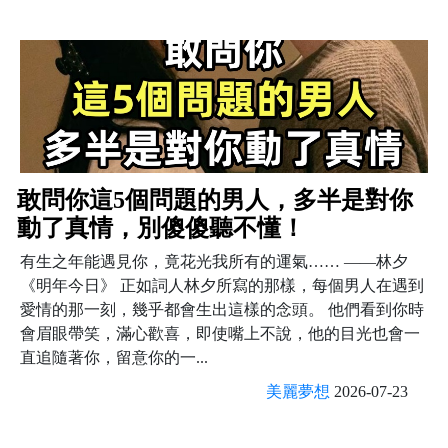
敢問你這5個問題的男人，多半是對你
動了真情，別傻傻聽不懂！
有生之年能遇見你，竟花光我所有的運氣…… ——林夕
《明年今日》 正如詞人林夕所寫的那樣，每個男人在遇到
愛情的那一刻，幾乎都會生出這樣的念頭。 他們看到你時
會眉眼帶笑，滿心歡喜，即使嘴上不說，他的目光也會一
直追隨著你，留意你的一...
美麗夢想
2026-07-23