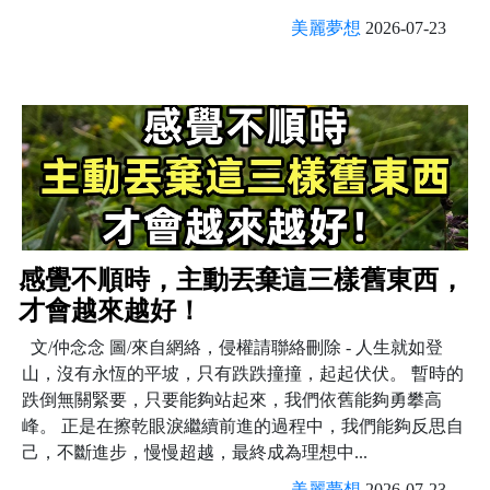
美麗夢想
2026-07-23
感覺不順時，主動丟棄這三樣舊東西，
才會越來越好！
文/仲念念 圖/來自網絡，侵權請聯絡刪除 - 人生就如登
山，沒有永恆的平坡，只有跌跌撞撞，起起伏伏。 暫時的
跌倒無關緊要，只要能夠站起來，我們依舊能夠勇攀高
峰。 正是在擦乾眼淚繼續前進的過程中，我們能夠反思自
己，不斷進步，慢慢超越，最終成為理想中...
美麗夢想
2026-07-23