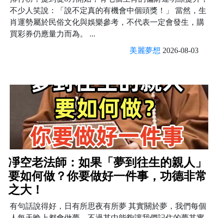
不少人笑說：「說不定真的有機會中個頭獎！」 當然，生
肖運勢屬於民俗文化與娛樂參考，不代表一定會發生，購
買彩券仍應量力而為。 ...
美麗夢想
2026-08-03
凈空老法師：如果「夢到往生的親人」
要如何做？你要做好一件事，功德非常
之大！
有句話說得好，日有所思夜有所夢 其實關於夢，我們每個
人每天晚上都會做夢。不過其中能夠讓我們記住的夢其實