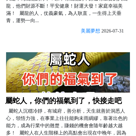
龍，他們財源不斷！平安健康！財運大發！家庭幸福美
滿！ 屬龍的人，仗義豪氣，為人耿直，一生得上天垂
青，運勢一向...
美麗夢想
2026-07-31
屬蛇人，你們的福氣到了，快接走吧
屬蛇人沉穩冷靜，有城府，善分析，天生就善於洞悉人
心，領悟力強，在事業上往往能夠未雨綢繆，靠著出色的
能力，成為行業中的翹楚，賺錢的機會會隨年齡越大越
多！ 屬蛇人在人生階梯上的高點會出現在中晚年，因為