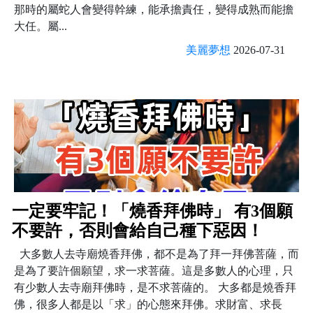
那時的屬蛇人會變得幹練，能承擔責任，變得成熟而能擔
大任。屬...
美麗夢想
2026-07-31
一定要牢記！「燒香拜佛時」 有3個願
不要許，否則會給自己種下惡因！
大多數人去寺廟燒香拜佛，都不是為了拜一拜佛菩薩，而
是為了要許個願望，求一求菩薩。這是多數人的心理，只
有少數人去寺廟拜佛時，是不求菩薩的。 大多都是燒香拜
佛，很多人都是以「求」的心態來拜佛。求財富、求長