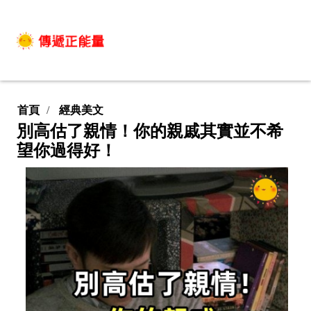
首頁
經典美文
別高估了親情！你的親戚其實並不希
望你過得好！