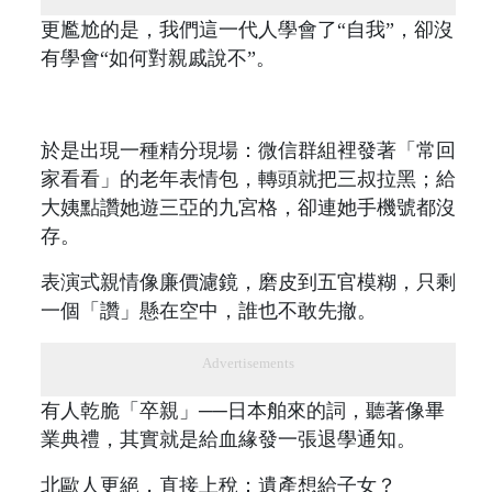
更尷尬的是，我們這一代人學會了“自我”，卻沒
有學會“如何對親戚說不”。
於是出現一種精分現場：微信群組裡發著「常回
家看看」的老年表情包，轉頭就把三叔拉黑；給
大姨點讚她遊三亞的九宮格，卻連她手機號都沒
存。
表演式親情像廉價濾鏡，磨皮到五官模糊，只剩
一個「讚」懸在空中，誰也不敢先撤。
Advertisements
有人乾脆「卒親」──日本舶來的詞，聽著像畢
業典禮，其實就是給血緣發一張退學通知。
北歐人更絕，直接上稅：遺產想給子女？