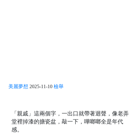
美麗夢想
2025-11-10
檢舉
「親戚」這兩個字，一出口就帶著迴聲，像老弄
堂裡掉漆的搪瓷盆，敲一下，嘩啷啷全是年代
感。