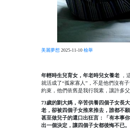
美麗夢想
2025-11-10
檢舉
年輕時生兒育女，年老時兒女養老
，
就活成了“孤家寡人”，不是他們沒有
約束，他們依舊是我行我素，讓許多父
73歲的劉大媽，辛苦供養四個子女長
老，卻被四個子女推來推去，誰都不願
甚至做兒子的還口出狂言：「有本事你
出一個決定，讓四個子女都後悔不已。