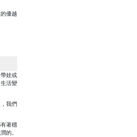
候的優越
忙帶娃或
，生活變
樣，我們
都有著穩
滋潤的。