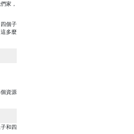
我們家，
，四個子
，這多麼
那個資源
兒子和四