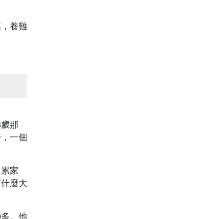
菜，養雞
3歲那
時，一個
連累家
有什麼大
0多。他