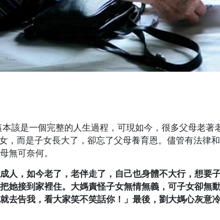
這本該是一個完整的人生過程，可現如今，很多父母老著
子女，而是子女長大了，卻忘了父母養育恩。儘管有法律
母無可奈何。
大成人，如今老了，老伴走了，自己也身體不大行，想要
把她接到家裡住。大媽責怪子女無情無義，可子女卻無
就去告我，看大家笑不笑話你！」最後，劉大媽心灰意