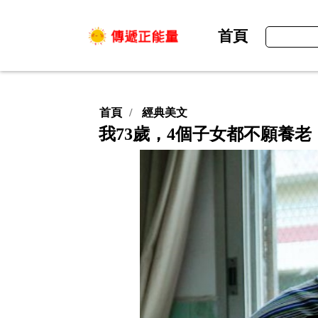
首頁
首頁
經典美文
我73歲，4個子女都不願養