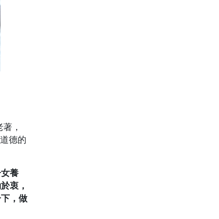
老著，
和道德的
子女養
動於衷，
冷下，做