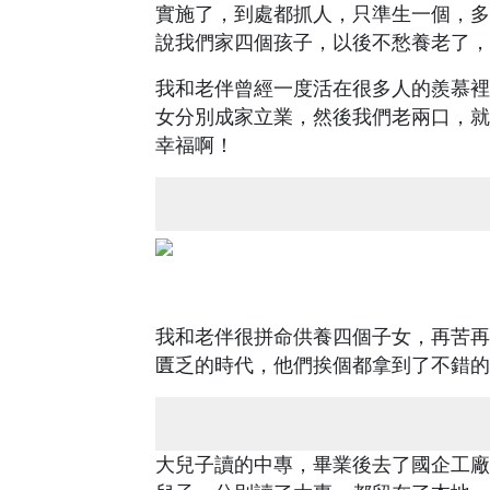
實施了，到處都抓人，只準生一個，多
說我們家四個孩子，以後不愁養老了，
我和老伴曾經一度活在很多人的羨慕裡
女分別成家立業，然後我們老兩口，就
幸福啊！
我和老伴很拼命供養四個子女，再苦再
匱乏的時代，他們挨個都拿到了不錯的
大兒子讀的中專，畢業後去了國企工廠