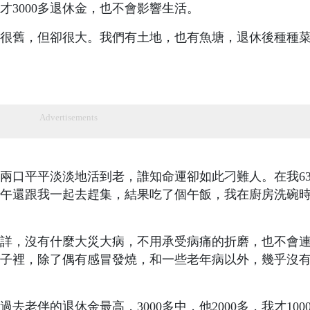
3000多退休金，也不會影響生活。
很舊，但卻很大。我們有土地，也有魚塘，退休後種種
Advertisements
兩口平平淡淡地活到老，誰知命運卻如此刁難人。在我6
午還跟我一起去趕集，結果吃了個午飯，我在廚房洗碗
詳，沒有什麼大災大病，不用承受病痛的折磨，也不會
子裡，除了偶有感冒發燒，和一些老年病以外，幾乎沒
老伴的退休金最高，3000多中，他2000多，我才100