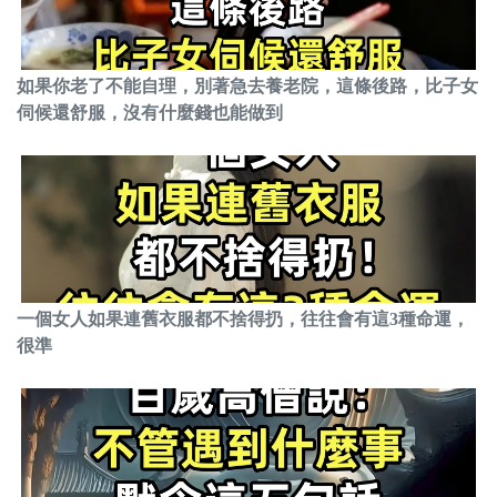
如果你老了不能自理，別著急去養老院，這條後路，比子女
伺候還舒服，沒有什麼錢也能做到
一個女人如果連舊衣服都不捨得扔，往往會有這3種命運，
很準