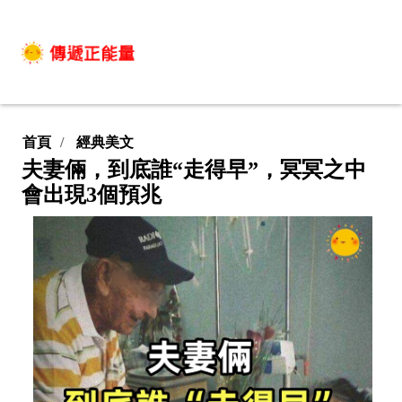
首頁
經典美文
夫妻倆，到底誰“走得早”，冥冥之中
會出現3個預兆