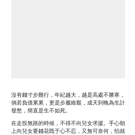
沒有錢寸步難行，年紀越大，越是高處不勝寒，
倘若負債累累，更是步履維艱，成天到晚為生計
發愁，簡直是生不如死。
在走投無路的時候，不得不向兒女求援。手心朝
上向兒女要錢花既于心不忍，又無可奈何，怕就