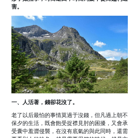
害。
一、人活著，錢卻花沒了。
老了以后最怕的事情莫過于沒錢，但凡過上朝不
保夕的生活，既會飽受捉襟見肘的困擾，又會承
受囊中羞澀侵襲，在沒有底氣的與此同時，還需