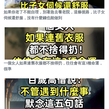
如果你老了不能自理，別著急去養老院，這條後路，比子女
伺候還舒服，沒有什麼錢也能做到
一個女人如果連舊衣服都不捨得扔，往往會有這3種命運，
很準