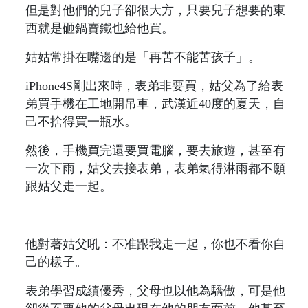
但是對他們的兒子卻很大方，只要兒子想要的東
西就是砸鍋賣鐵也給他買。
姑姑常掛在嘴邊的是「再苦不能苦孩子」。
iPhone4S剛出來時，表弟非要買，姑父為了給表
弟買手機在工地開吊車，武漢近40度的夏天，自
己不捨得買一瓶水。
然後，手機買完還要買電腦，要去旅遊，甚至有
一次下雨，姑父去接表弟，表弟氣得淋雨都不願
跟姑父走一起。
他對著姑父吼：不准跟我走一起，你也不看你自
己的樣子。
表弟學習成績優秀，父母也以他為驕傲，可是他