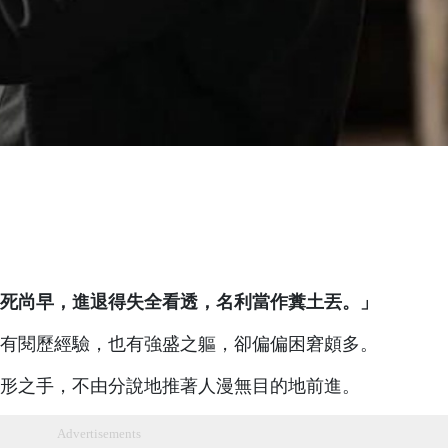
死尚早，進退得失全看透，名利當作糞土丟。」
有閱歷經驗，也有強盛之軀，卻偏偏困窘頗多。
形之手，不由分說地推著人漫無目的地前進。
Advertisements