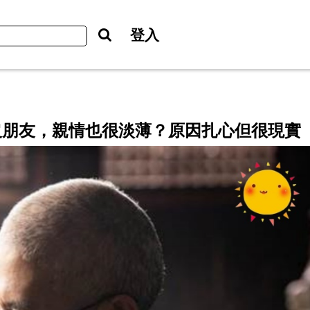
登入
沒朋友，親情也很淡薄？原因扎心但很現實