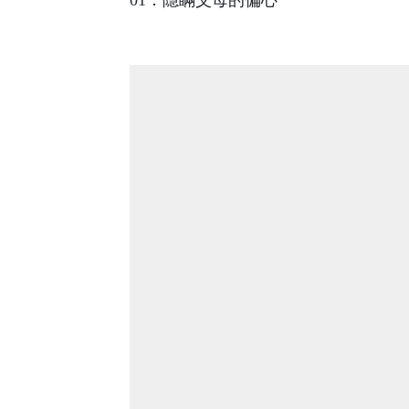
01：隱瞞父母的偏心