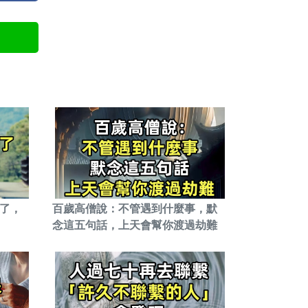
院了，
百歲高僧說：不管遇到什麼事，默
念這五句話，上天會幫你渡過劫難