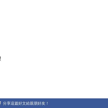
！
分享這篇好文給親朋好友！