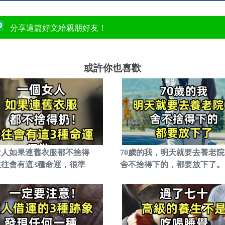
分享這篇好文給親朋好友！
或許你也喜歡
女人如果連舊衣服都不捨得
70歲的我，明天就要去養老
往往會有這3種命運，很準
舍不捨得下的，都要放下了。