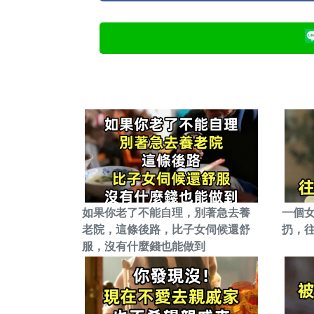
如果你老了不能自理，別著急去養
一個
老院，這條後路，比子女伺候還舒
扔，
服，沒有什麼錢也能做到