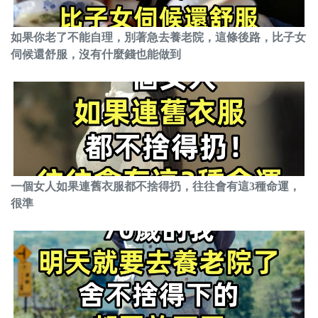
如果你老了不能自理，別著急去養老院，這條後路，比子女
伺候還舒服，沒有什麼錢也能做到
一個女人如果連舊衣服都不捨得扔，往往會有這3種命運，
很準