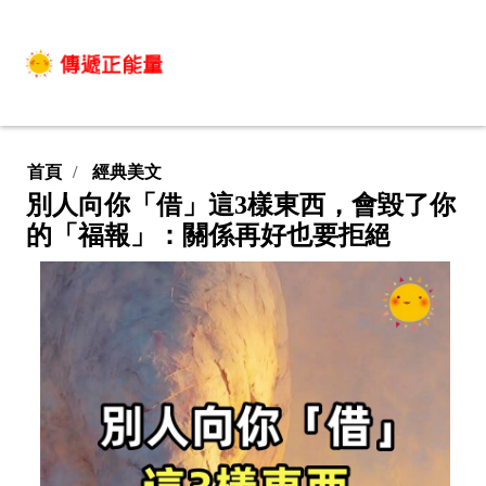
首頁
經典美文
別人向你「借」這3樣東西，會毀了你
的「福報」：關係再好也要拒絕