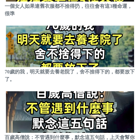
一個女人如果連舊衣服都不捨得扔，往往會有這3種命運，
很準
70歲的我，明天就要去養老院了，舍不捨得下的，都要放下
了。
百歲高僧說：不管遇到什麼事，默念這五句話，上天會幫你