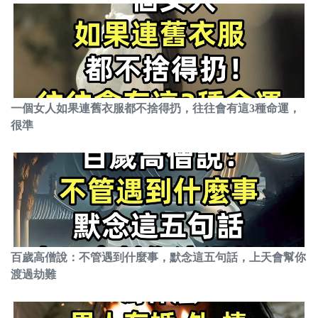
一個女人如果連舊衣服都不捨得扔，往往會有這3種命運，
很準
百歲高僧說：不管遇到什麼事，默念這五句話，上天會幫你
渡過劫難