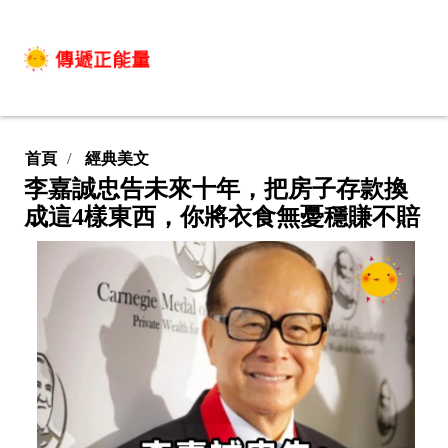
首頁
經典美文
李嘉誠忠告未來十年，把房子存款換
成這4樣東西，你將衣食無憂穩賺不賠