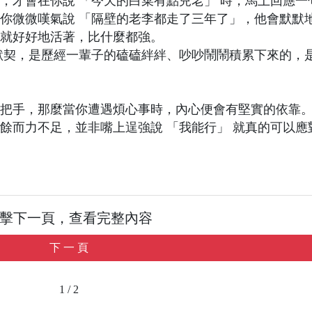
，才會在你說 「今天的白菜有點兒老」 時，馬上回應一
你微微嘆氣說 「隔壁的老李都走了三年了」，他會默默
就好好地活著，比什麼都強。
默契，是歷經一輩子的磕磕絆絆、吵吵鬧鬧積累下來的，
把手，那麼當你遭遇煩心事時，內心便會有堅實的依靠
餘而力不足，並非嘴上逞強說 「我能行」 就真的可以應
擊下一頁，查看完整內容
下 一 頁
1 / 2