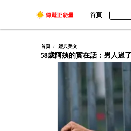
首頁
首頁
經典美文
58歲阿姨的實在話：男人過