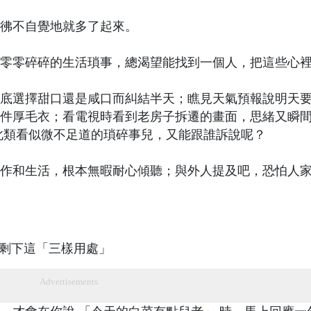
彿不自覺地就多了起來。
零零碎碎的生活瑣事，總渴望能找到一個人，把這些心
底選擇甜口還是咸口而糾結半天；瞧見天氣預報說明天
件厚毛衣；看電視時看到老房子拆遷的畫面，思緒又瞬
此類看似微不足道的瑣碎事兒，又能跟誰訴說呢？
作和生活，根本無暇耐心傾聽；與外人提及吧，恐怕人
Advertisements