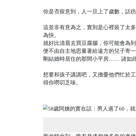
你是否留意到，人一旦上了歲數，話彷
這並非有意為之，實則是心裡裝了太多
為快。
就好比清晨去買豆腐腦，你可能會為到
便不由自主地思量著給遠方的兒子寄一
剛結婚時居住的那間小平房…… 諸如
想要和孩子講講吧，又擔憂他們忙於工
得你嘮叨乏味。