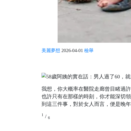
美麗夢想
2026-04-01
檢舉
我想，你大概率在醫院走廊曾目睹過許
也許只有在那樣的時刻，你才能深切領
到這三件事，對於女人而言，便是晚年
1
/
6