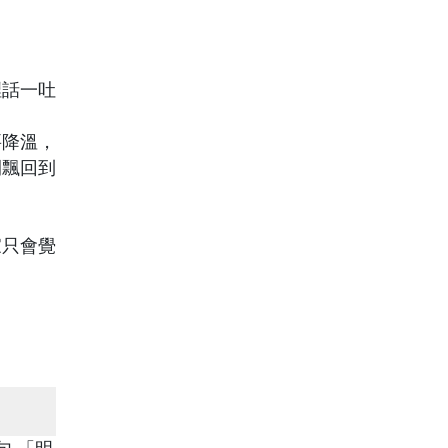
裡話一吐
要降溫，
間飄回到
家只會覺