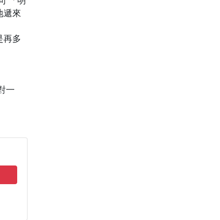
句 「明
地遞來
是再多
。
對一