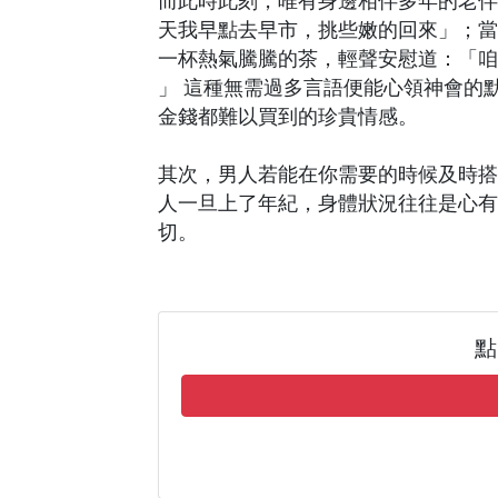
而此時此刻，唯有身邊相伴多年的老伴
天我早點去早市，挑些嫩的回來」；當
一杯熱氣騰騰的茶，輕聲安慰道：「咱
」 這種無需過多言語便能心領神會的
金錢都難以買到的珍貴情感。
其次，男人若能在你需要的時候及時搭
人一旦上了年紀，身體狀況往往是心有
切。
點