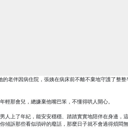
子，她的老伴因病住院，張姨在病床前不離不棄地守護了整整
年輕那會兒，總嫌棄他嘴巴笨，不懂得哄人開心。
男人上了年紀，能安安穩穩、踏踏實實地陪伴在身邊，
你傾訴那些看似瑣碎的廢話，那麼日子就不會過得煩悶