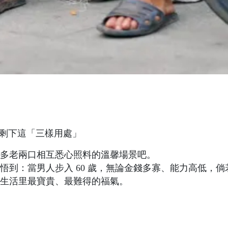
多老兩口相互悉心照料的溫馨場景吧。
悟到：當男人步入 60 歲，無論金錢多寡、能力高低，倘
生活里最寶貴、最難得的福氣。