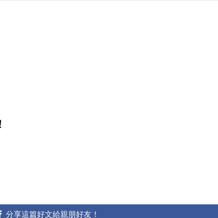
！
分享這篇好文給親朋好友！