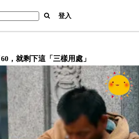
登入
了60，就剩下這「三樣用處」