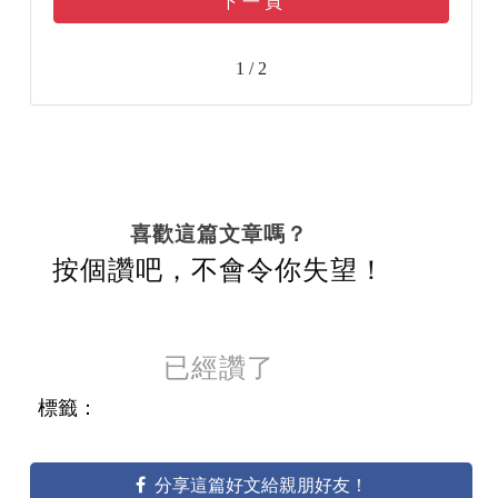
下 一 頁
1 / 2
喜歡這篇文章嗎？
按個讚吧，不會令你失望！
已經讚了
標籤：
分享這篇好文給親朋好友！