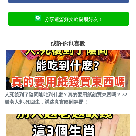
分享這篇好文給親朋好友！
或許你也喜歡
人死後到了陰間能吃到什麽？真的要用紙錢買東西嗎？ 82
嵗老人起.死回生，講述真實陰間經歷！