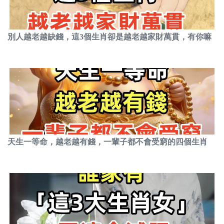
別人越老越缺錢，這3個生肖卻是越老越家財萬貫，有你嘛
天生一等命，越老越有錢，一輩子都不會受窮的四個生肖