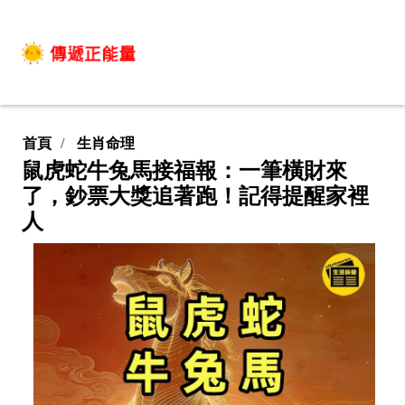
首頁
生肖命理
鼠虎蛇牛兔馬接福報：一筆橫財來
了，鈔票大獎追著跑！記得提醒家裡
人