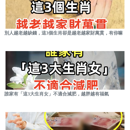
別人越老越缺錢，這3個生肖卻是越老越家財萬貫，有你嘛
誰家有「這3大生肖女」不適合減肥，越胖越有福氣