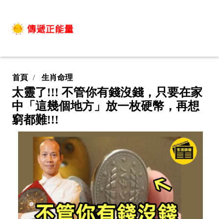
首頁
生肖命理
太靈了!!! 不管你有錢沒錢，只要在家
中「這幾個地方」放一枚硬幣，再想
窮都難!!!