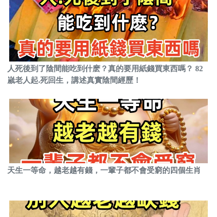
人死後到了陰間能吃到什麽？真的要用紙錢買東西嗎？ 82
嵗老人起.死回生，講述真實陰間經歷！
天生一等命，越老越有錢，一輩子都不會受窮的四個生肖