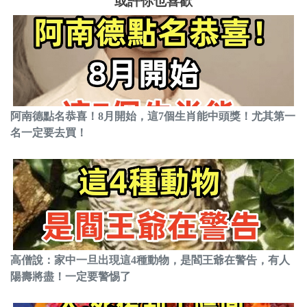
或許你也喜歡
阿南德點名恭喜！8月開始，這7個生肖能中頭獎！尤其第一
名一定要去買！
高僧說：家中一旦出現這4種動物，是閻王爺在警告，有人
陽壽將盡！一定要警惕了