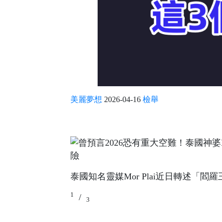
美麗夢想
2026-04-16
檢舉
泰國知名靈媒Mor Plai近日轉述「
1
/
3