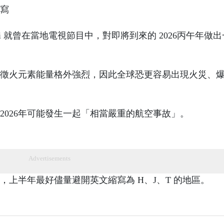
縮寫
 Plai 就曾在當地電視節目中，對即將到來的 2026丙午年做
，象徵火元素能量格外強烈，因此全球恐更容易出現火災、
2026年可能發生一起「相當嚴重的航空事故」。
Advertisements
上半年最好儘量避開英文縮寫為 H、J、T 的地區。