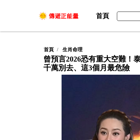
首頁
首頁
生肖命理
曾預言2026恐有重大空難！泰國
千萬別去、這3個月最危險