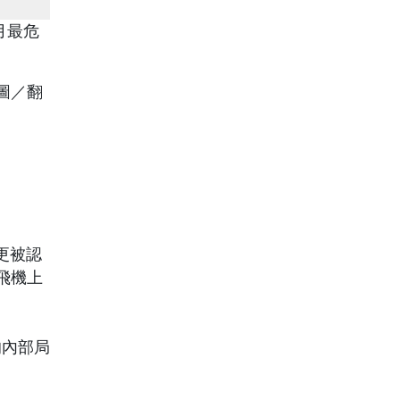
（圖／翻
更被認
飛機上
的內部局