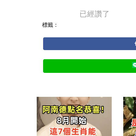
已經讚了
標籤：