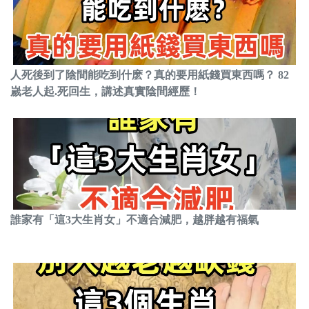
人死後到了陰間能吃到什麽？真的要用紙錢買東西嗎？ 82
嵗老人起.死回生，講述真實陰間經歷！
誰家有「這3大生肖女」不適合減肥，越胖越有福氣