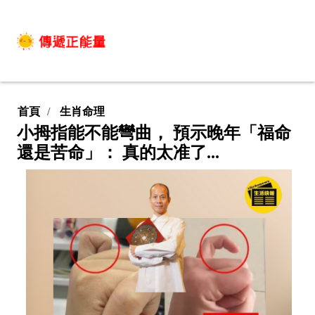
首頁
生肖命理
小拇指能不能彎曲， 預示晚年「福命
還是苦命」： 真的太准了...