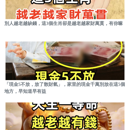
別人越老越缺錢，這3個生肖卻是越老越家財萬貫，有你嘛
「現金5不放，放了散財氣」，家里的現金千萬別放在這5個
地方，早知道早有益