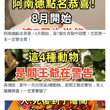
阿南德點名恭喜！8月開始，這7個生肖能中頭獎！尤其第一
名一定要去買！
高僧說：家中一旦出現這4種動物，是閻王爺在警告，有人
陽壽將盡！一定要警惕了