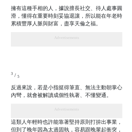
擁有這種手相的人，據說擅長社交、待人處事圓
滑，懂得在重要時刻妥協退讓，所以能在年老時
累積豐厚人脈與財富，盡享天倫之福。
Advertisements
3
/
5
反過來說，若是小指挺得筆直、無法主動朝掌心
內彎，就會被解讀成個性執著、不懂變通。
Advertisements
這類人年輕時也許能靠著堅持原則打拚出事業，
但到了晚年因為太過固執，容易跟晚輩起衝突，