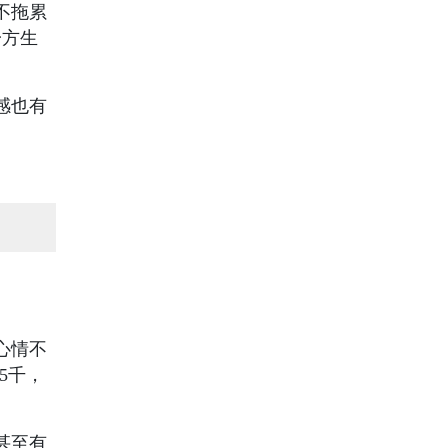
不拖累
一方生
感也有
心情不
5千，
甚至有