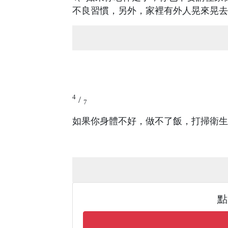
不良習慣，另外，家裡有外人晃來晃去
4
/
7
如果你身體不好，做不了飯，打掃衛生
點