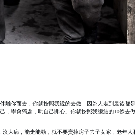
老伴離你而去，你就按照我說的去做。因為人走到最後都
己，學會獨處，哄自己開心。你就按照我總結的10條去
，沒大病，能走能動，就不要賣掉房子去子女家，老年人