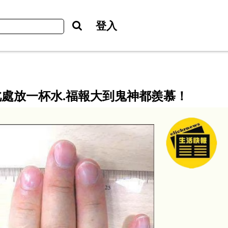
登入
處放一杯水.福報大到鬼神都羨慕！