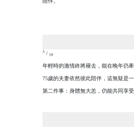
陪伴。
3
/
10
年輕時的激情終將褪去，能在晚年仍牽
75歲的夫妻依然彼此陪伴，這無疑是
第二件事：身體無大恙，仍能共同享受