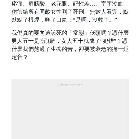
疼痛、肩膀酸、老花眼、記性差……字字泣血，
彷彿給所有同齡女性判了死刑。無數人看完，默
默點了根煙，嘆了口氣：“是啊，沒救了。”
我們真的要向這該死的「常態」低頭嗎？憑什麼
男人五十是“沉穩”，女人五十就成了“犯錯”？憑
什麼我們熬過了生養的苦，卻要被衰老的痛一錘
定音？
Advertisements