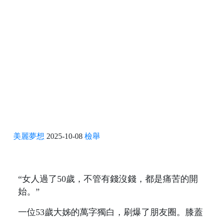
美麗夢想
2025-10-08
檢舉
“女人過了50歲，不管有錢沒錢，都是痛苦的開
始。”
一位53歲大姊的萬字獨白，刷爆了朋友圈。膝蓋