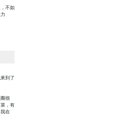
生，不如
無力
就來到了
眼圈很
下菜，有
是我在