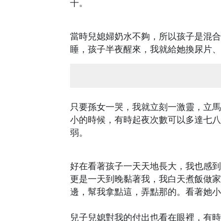
干。
當時兒媳婦奶水不夠，所以孩子是混合
睡，孩子半夜醒來，我就給她換尿片、
只要孫女一哭，我就立刻一激靈，立馬
小的時候，有時起夜次數可以多達七八
弱。
好在看著孩子一天天地長大，我也感到
更是一天到晚黏著我，我白天煮飯做家
邊，幫我拿點這，弄點那的。看著她小
兒子兒媳對我的付出也看在眼裡，有時