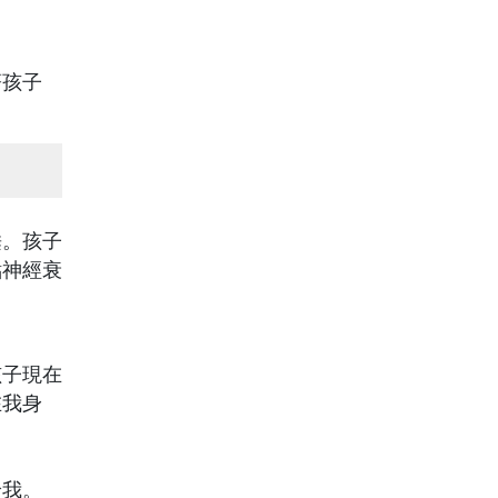
著孩子
睡。孩子
點神經衰
孩子現在
在我身
給我。