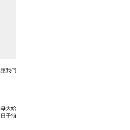
，讓我們
我每天給
的日子簡