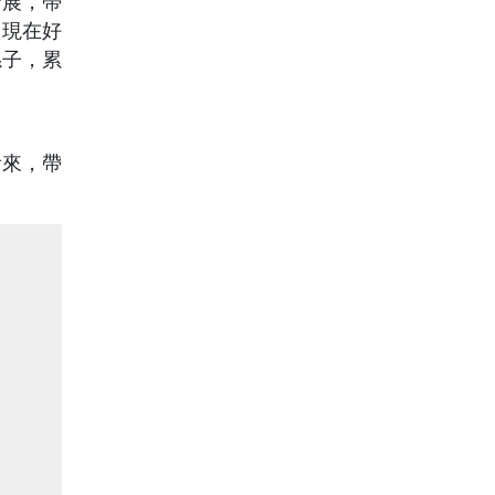
發展，帶
，現在好
孫子，累
看來，帶