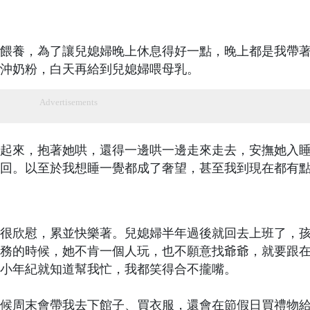
餵養，為了讓兒媳婦晚上休息得好一點，晚上都是我帶
沖奶粉，白天再給到兒媳婦喂母乳。
Advertisements
起來，抱著她哄，還得一邊哄一邊走來走去，安撫她入
回。以至於我想睡一覺都成了奢望，甚至我到現在都有
很欣慰，累並快樂著。兒媳婦半年過後就回去上班了，
務的時候，她不肯一個人玩，也不願意找爺爺，就要跟
小年紀就知道幫我忙，我都笑得合不攏嘴。
候周末會帶我去下館子、買衣服，還會在節假日買禮物