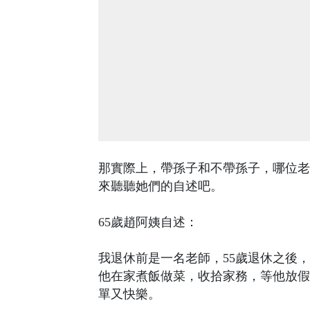
那實際上，帶孫子和不帶孫子，哪位老
來聽聽她們的自述吧。
65歲趙阿姨自述：
我退休前是一名老師，55歲退休之後
他在家煮飯做菜，收拾家務，等他放假
單又快樂。