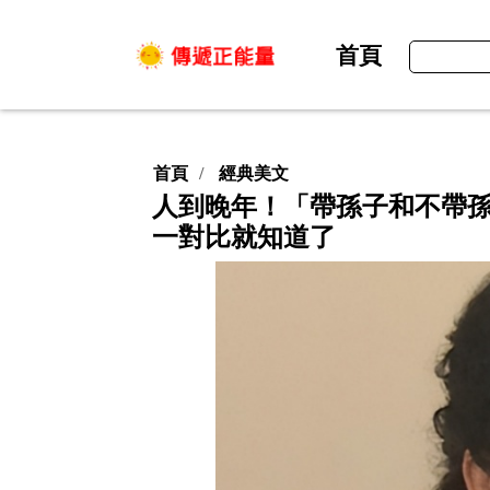
首頁
首頁
經典美文
人到晚年！「帶孫子和不帶孫
一對比就知道了