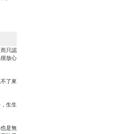
反而只認
也很放心
免不了來
去，生生
感也是無