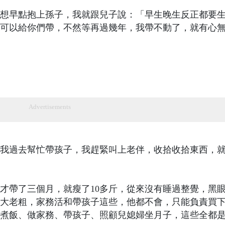
也想早點抱上孫子，我就跟兒子說：「早生晚生反正都要
可以給你們帶，不然等再過幾年，我帶不動了，就有心
Advertisements
我過去幫忙帶孩子，我趕緊叫上老伴，收拾收拾東西，
才帶了三個月，就瘦了10多斤，從來沒有睡過整覺，黑
大老粗，家務活和帶孩子這些，他都不會，只能負責買
煮飯、做家務、帶孩子、照顧兒媳婦坐月子，這些全都