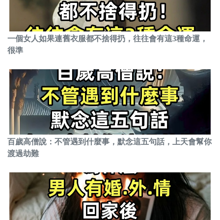
一個女人如果連舊衣服都不捨得扔，往往會有這3種命運，
很準
百歲高僧說：不管遇到什麼事，默念這五句話，上天會幫你
渡過劫難