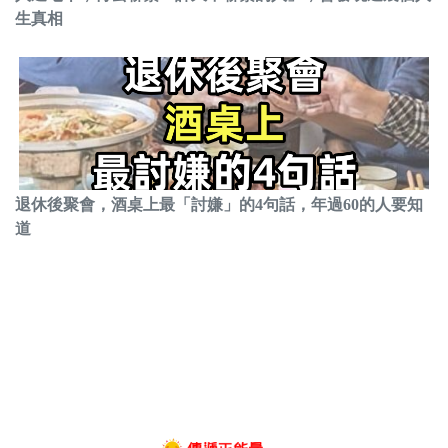
生真相
退休後聚會，酒桌上最「討嫌」的4句話，年過60的人要知
道