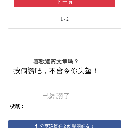
下 一 頁
1 / 2
喜歡這篇文章嗎？
按個讚吧，不會令你失望！
已經讚了
標籤：
分享這篇好文給親朋好友！