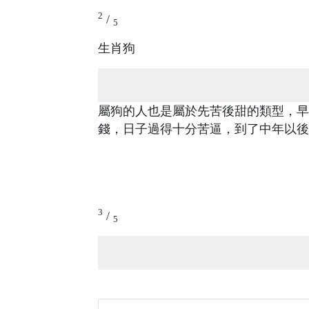
2
/
5
生肖狗
屬狗的人也是屬於先苦後甜的類型，早
錢，日子過得十分苦逼，到了中年以後
3
/
5