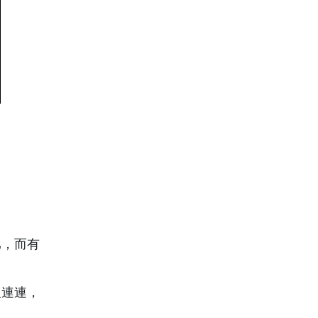
比，而有
報連連，